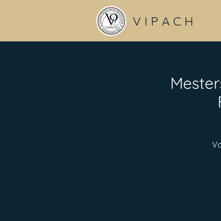
V I P A C H
Mester
Va