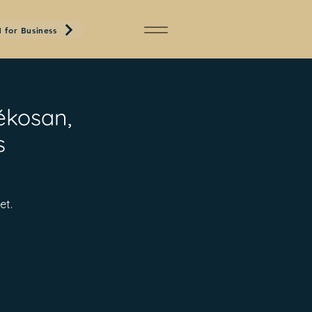
 for Business
ékosan,
s
et.