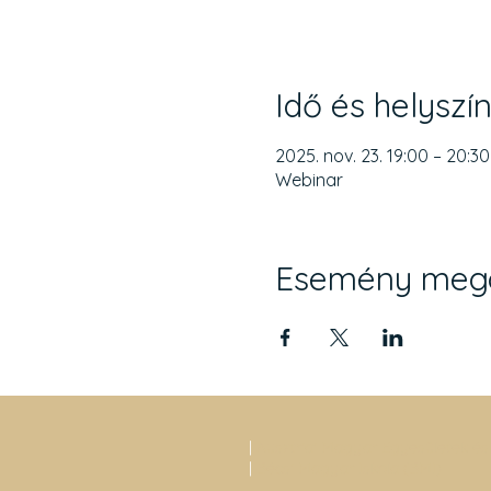
Idő és helyszí
2025. nov. 23. 19:00 – 20:30
Webinar
Esemény meg
|
Ausztriai Magyar Egyesületek és
|
Bécsi Magyar Iskola (BMI)