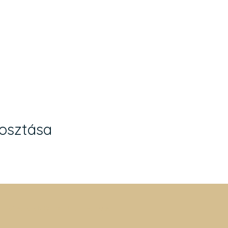
n
osztása
 Szervezetek Központi Szövetsége