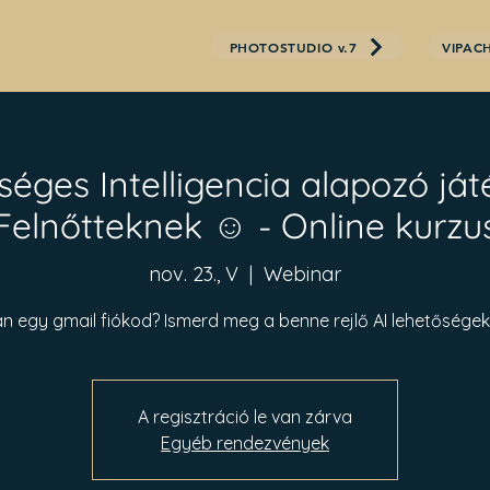
PHOTOSTUDIO v.7
VIPACH
séges Intelligencia alapozó ját
Felnőtteknek ☺️ - Online kurzu
nov. 23., V
  |  
Webinar
n egy gmail fiókod? Ismerd meg a benne rejlő AI lehetőségek
A regisztráció le van zárva
Egyéb rendezvények