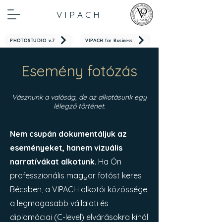
V I P A C H
PHOTOSTUDIO v.7
VIPACH for Business
Esemény fotózás
Vásznunk a valóság, de az alkotásunk egy
lélegző történet.
Nem csupán dokumentáljuk az
eseményeket, hanem vizuális
narratívákat alkotunk
. Ha Ön
professzionális magyar fotóst keres
Bécsben, a VIPACH alkotói közössége
a legmagasabb vállalati és
diplomáciai (C-level) elvárásokra kínál