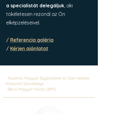
a specialistát delegáljuk
, aki
tökéletesen rezonál az Ön
elképzeléseivel.
/
Referencia galéria
/
Kérjen ajánlatot
|
Ausztriai Magyar Egyesületek és Szervezetek
Központi Szövetsége
|
Bécsi Magyar Iskola (BMI)