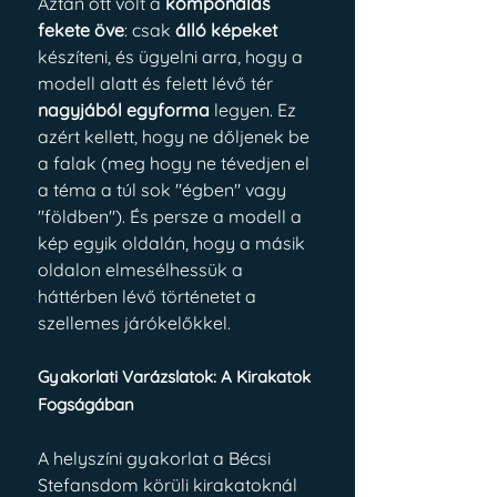
Aztán ott volt a 
komponálás 
fekete öve
: csak 
álló képeket
készíteni, és ügyelni arra, hogy a 
modell alatt és felett lévő tér 
nagyjából egyforma
 legyen. Ez 
azért kellett, hogy ne dőljenek be 
a falak (meg hogy ne tévedjen el 
a téma a túl sok "égben" vagy 
"földben"). És persze a modell a 
kép egyik oldalán, hogy a másik 
oldalon elmesélhessük a 
háttérben lévő történetet a 
szellemes járókelőkkel.
Gyakorlati Varázslatok: A Kirakatok 
Fogságában
A helyszíni gyakorlat a Bécsi 
Stefansdom körüli kirakatoknál 