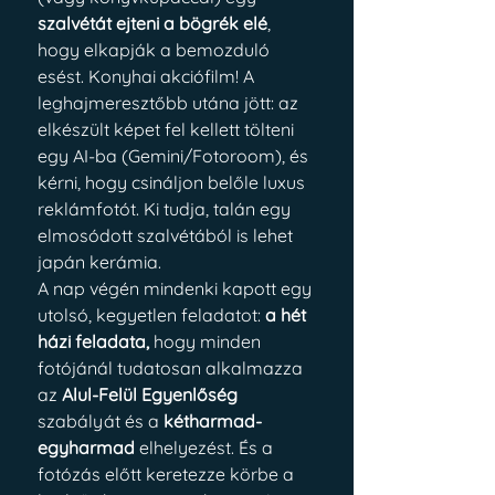
szalvétát ejteni a bögrék elé
, 
hogy elkapják a bemozduló 
esést. Konyhai akciófilm! A 
leghajmeresztőbb utána jött: az 
elkészült képet fel kellett tölteni 
egy AI-ba (Gemini/Fotoroom), és 
kérni, hogy csináljon belőle luxus 
reklámfotót. Ki tudja, talán egy 
elmosódott szalvétából is lehet 
japán kerámia.
A nap végén mindenki kapott egy 
utolsó, kegyetlen feladatot: 
a hét 
házi feladata,
 hogy minden 
fotójánál tudatosan alkalmazza 
az 
Alul-Felül Egyenlőség
szabályát és a 
kétharmad-
egyharmad
 elhelyezést. És a 
fotózás előtt keretezze körbe a 