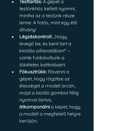
Testtartás:
 A gépet a 
testünkhöz kellett nyomni, 
mintha az a testünk része 
lenne. A fotós, mint egy élő 
állvány!
Légzéskontroll:
 „Nagy 
levegő be, és bent tart a 
kioldás pillanatában!” – 
szinte fuldokoltunk a 
tökéletes kattintásért.
Fókusztrükk:
 Rávenni a 
gépet, hogy rögzítse az 
élességet a modell arcán, 
majd a kioldó gombot félig 
nyomva tartva, 
átkomponálni
 a képet, hogy 
a modell a megfelelő helyre 
kerüljön.