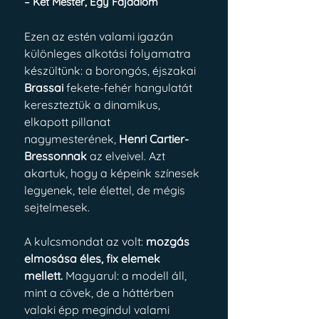
– Két Mester, Egy Fájdalom
Ezen az estén valami igazán 
különleges alkotási folyamatra 
készültünk: a borongós, éjszakai 
Brassai
 fekete-fehér hangulatát 
kereszteztük a dinamikus, 
elkapott pillanat 
nagymesterének, 
Henri Cartier-
Bressonnak
 az elveivel. Azt 
akartuk, hogy a képeink színesek 
legyenek, tele élettel, de mégis 
sejtelmesek.
A kulcsmondat az volt: 
mozgás 
elmosása éles, fix elemek 
mellett.
 Magyarul: a modell áll, 
mint a cövek, de a háttérben 
valaki épp megindul valami 