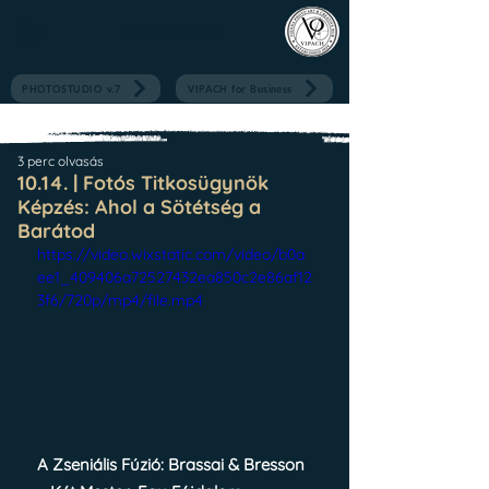
V I P A C H
PHOTOSTUDIO v.7
VIPACH for Business
3 perc olvasás
10.14. | Fotós Titkosügynök
Képzés: Ahol a Sötétség a
Barátod
https://video.wixstatic.com/video/b0a
ee1_409406a72527432ea850c2e86af12
3f6/720p/mp4/file.mp4
A Zseniális Fúzió: Brassai & Bresson 