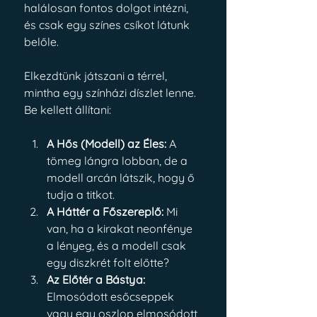
halálosan fontos dolgot intézni, 
és csak egy színes csíkot látunk 
belőle.
Elkezdtünk játszani a térrel, 
mintha egy színházi díszlet lenne. 
Be kellett állítani:
A Hős (Modell) az Éles:
 A 
tömeg lángra lobban, de a 
modell arcán látszik, hogy ő 
tudja a titkot.
A Háttér a Főszereplő:
 Mi 
van, ha a kirakat neonfénye 
a lényeg, és a modell csak 
egy diszkrét folt előtte?
Az Előtér a Bástya:
Elmosódott esőcseppek 
vagy egy oszlop elmosódott 