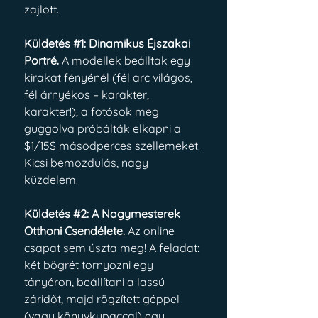
zajlott.
Küldetés 
#1
: Dinamikus Éjszakai 
Portré.
 A modellek beálltak egy 
kirakat fényénél (fél arc világos, 
fél árnyékos – karakter, 
karakter!), a fotósok meg 
guggolva próbálták elkapni a 
$1/15$ másodperces szellemeket. 
Kicsi bemozdulás, nagy 
küzdelem.
Küldetés 
#2
: A Nagymesterek 
Otthoni Csendélete.
 Az online 
csapat sem úszta meg! A feladat: 
két bögrét tornyozni egy 
tányéron, beállítani a lassú 
záridőt, majd rögzített géppel 
(vagy könyvkupaccal) egy 