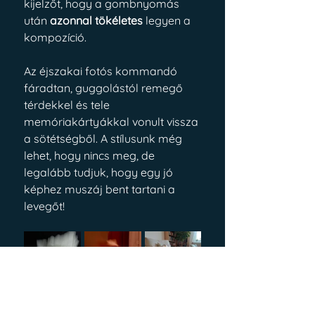
kijelzőt, hogy a gombnyomás 
után 
azonnal tökéletes
 legyen a 
kompozíció.
Az éjszakai fotós kommandó 
fáradtan, guggolástól remegő 
térdekkel és tele 
memóriakártyákkal vonult vissza 
a sötétségből. A stílusunk még 
lehet, hogy nincs meg, de 
legalább tudjuk, hogy egy jó 
képhez muszáj bent tartani a 
levegőt!