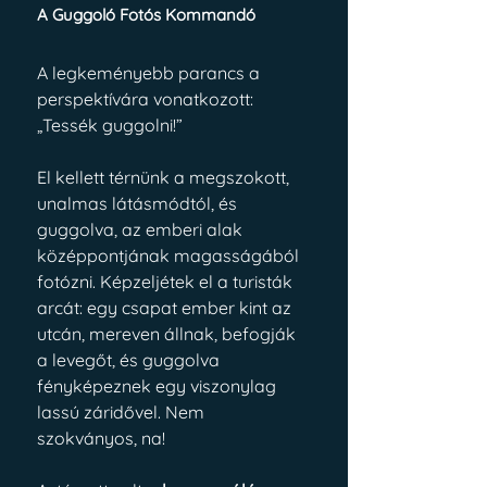
A Guggoló Fotós Kommandó
A legkeményebb parancs a 
perspektívára vonatkozott: 
„Tessék guggolni!”
El kellett térnünk a megszokott, 
unalmas látásmódtól, és 
guggolva, az emberi alak 
középpontjának magasságából 
fotózni. Képzeljétek el a turisták 
arcát: egy csapat ember kint az 
utcán, mereven állnak, befogják 
a levegőt, és guggolva 
fényképeznek egy viszonylag 
lassú záridővel. Nem 
szokványos, na!