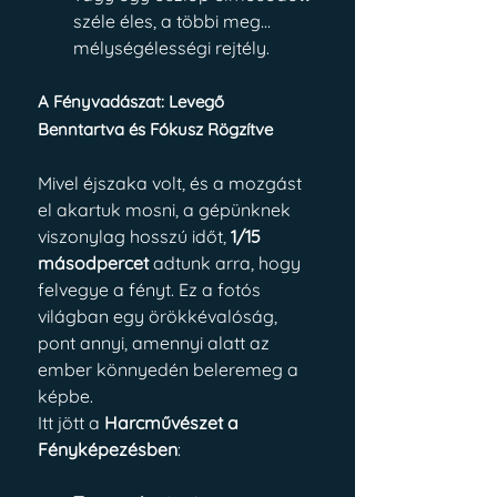
széle éles, a többi meg... 
mélységélességi rejtély.
A Fényvadászat: Levegő 
Benntartva és Fókusz Rögzítve
Mivel éjszaka volt, és a mozgást 
el akartuk mosni, a gépünknek 
viszonylag hosszú időt, 
1/15 
másodpercet
 adtunk arra, hogy 
felvegye a fényt. Ez a fotós 
világban egy örökkévalóság, 
pont annyi, amennyi alatt az 
ember könnyedén beleremeg a 
képbe.
Itt jött a 
Harcművészet a 
Fényképezésben
: