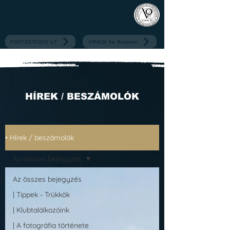
V I P A C H
PHOTOSTUDIO v.7
VIPACH for Business
HÍREK / BESZÁMOLÓK
• Hírek / beszámolók
Az összes bejegyzés
Az összes bejegyzés
| Tippek - Trükkök
| Klubtalálkozóink
| A fotográfia története