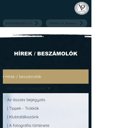
V I P A C H
PHOTOSTUDIO v.7
VIPACH for Business
HÍREK / BESZÁMOLÓK
• Hírek / beszámolók
Az összes bejegyzés
Az összes bejegyzés
| Tippek - Trükkök
| Klubtalálkozóink
| A fotográfia története