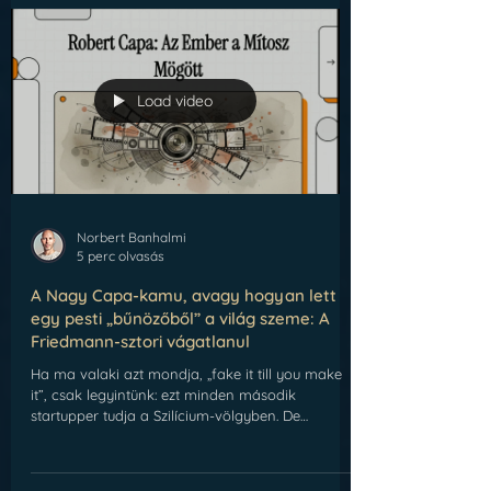
hanem Vivian Maier valósága. Vivian egy igazi
rejtély volt: egy mogorva, férficipőben járó,
francia akcentussal beszélő (pedig New York-i
születésű) dadus, aki soha, senkinek nem mutatta
meg a képeit.
Load video
Norbert Banhalmi
5 perc olvasás
A Nagy Capa-kamu, avagy hogyan lett
egy pesti „bűnözőből” a világ szeme: A
Friedmann-sztori vágatlanul
Ha ma valaki azt mondja, „fake it till you make
it”, csak legyintünk: ezt minden második
startupper tudja a Szilícium-völgyben. De
képzeljétek el ezt az 1930-as években, amikor