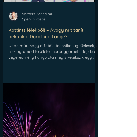
Norbert Banhalmi
3 perc olvasás
Kattints lélekből! – Avagy mit tanít
nekünk a Dorothea Lange?
Unod már, hogy a fotóid technikailag tűélesek, a
hisztogramod tökéletes haranggörbét ír le, de a
végeredmény hangulata mégis vetekszik egy
mikrózott pizzáéval? Üdv a klubban! A legtöbb
fotós átesik ezen a „pixel-perfekt, de lélektelen”
korszakon. De nyugi, van megoldás. És nem, nem
egy újabb méregdrága objektív a válasz. Ma
visszarepülünk az időben, hogy egy igazi badass
nőtől, Dorothea Lange-tól tanuljunk, aki már
akkor dokumentarista fotós volt, amikor az
Instagramnak