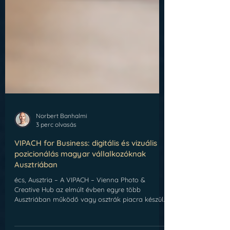
Norbert Banhalmi
3 perc olvasás
VIPACH for Business: digitális és vizuális
pozicionálás magyar vállalkozóknak
Ausztriában
écs, Ausztria – A VIPACH – Vienna Photo &
Creative Hub az elmúlt évben egyre több
Ausztriában működő vagy osztrák piacra készülő
magyar vállalkozónak nyújtott segítséget abban,