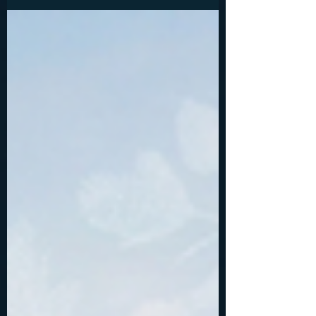
még nem lehetett a Photoshop mögé bújni. Volt
egy pesti srác, a Városház utcából, aki nemcsak
feltalálta a modern haditudósítást, de közben
előadta a történelem egyik legnagyobb
marketing-blöffjét is. Ő Robert Capa. Vagyis
dehogy. Ő Friedmann Endre Ernő, a szabóék fia.
És az élete olyan volt, mintha eg