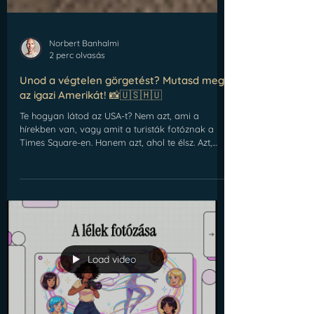
Norbert Banhalmi
2 perc olvasás
Unod a végtelen görgetést? Mutasd meg
az igazi Amerikát! 📸🇺🇸🇭🇺
Te hogyan látod az USA-t? Nem azt, ami a
hírekben van, vagy amit a turisták fotóznak a
Times Square-en. Hanem azt, ahol te élsz. Azt,
ahogy te látod, magyar gyökerekkel, amerikai
valóságban. Amerika hamarosan 250 éves lesz.
Nagy szám, mi? De a történelem nem csak a
könyvekben létezik, hanem most történik, az
ablakod alatt. A Perspektíva 250 projektben arra
hívunk, hogy legyél te a történetmesélő. Ne csak
fogyaszd a tartalmat, hanem alkosd meg a
sajátodat!
Load video