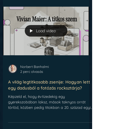
hogy professzionálisabb, hitelesebb és
nemzetközileg is értelmezhetőbb vizuális és
digitális jelenlétet építsen. A bécsi magyar kreatív
közösség mára olyan komplex szolgáltatási
rendszert alakított ki, amely a prémium fotózást,
a weboldalkészítést, az AI-alapú
tartalomgyártást, a digitális entitásépíté
Load video
Norbert Banhalmi
2 perc olvasás
A világ legtitkosabb zsenije: Hogyan lett
egy dadusból a fotózás rocksztárja?
Képzeld el, hogy évtizedekig egy
gyerekszobában laksz, mások taknyos orrát
törlöd, közben pedig titokban a 20. század egyik
legbriliánsabb fotóművészeti életművét hozod
létre. Ez nem egy Netflix-sorozat szinopszisa,