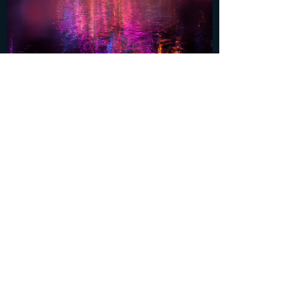
Norbert Banhalmi
4 perc olvasás
Tűzijáték vs. Mobil: Hogyan ne gyárts
impresszionista pacákat az égre (és úszd
meg vakulás nélkül)?
Sziasztok, éjszakai fényvadászok és Instagram-
huszárok! Közeleg a nagy durranás, az év azon
estéje, amikor kollektíven az ég felé meresztjük a
telefonjainkat, mintha egy nagyon fényes, távoli
civilizációval próbálnánk felvenni a kapcsolatot