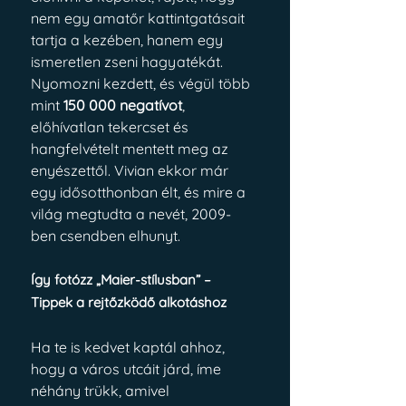
nem egy amatőr kattintgatásait 
tartja a kezében, hanem egy 
ismeretlen zseni hagyatékát. 
Nyomozni kezdett, és végül több 
mint 
150 000 negatívot
, 
előhívatlan tekercset és 
hangfelvételt mentett meg az 
enyészettől. Vivian ekkor már 
egy idősotthonban élt, és mire a 
világ megtudta a nevét, 2009-
ben csendben elhunyt.
Így fotózz „Maier-stílusban” – 
Tippek a rejtőzködő alkotáshoz
Ha te is kedvet kaptál ahhoz, 
hogy a város utcáit járd, íme 
néhány trükk, amivel 