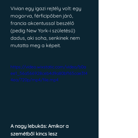
Vivian egy igazi rejtély volt: egy 
mogorva, férficipőben járó, 
francia akcentussal beszélő 
(pedig New York-i születésű) 
dadus, aki soha, senkinek nem 
mutatta meg a képeit.
https://video.wixstatic.com/video/b0a
ee1_56a566928ceb4d9a80bf165cae314
4ea/720p/mp4/file.mp4
A nagy lebukás: Amikor a 
szemétből kincs lesz