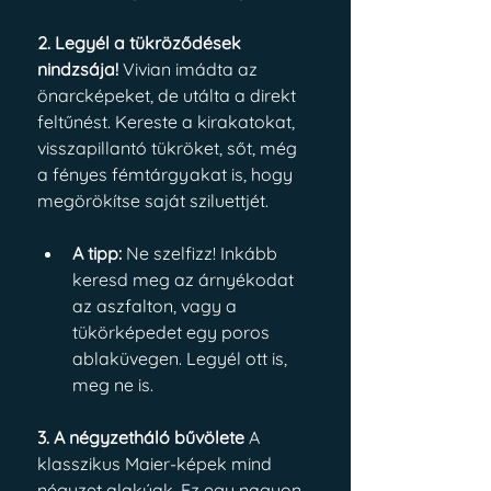
2. Legyél a tükröződések 
nindzsája!
 Vivian imádta az 
önarcképeket, de utálta a direkt 
feltűnést. Kereste a kirakatokat, 
visszapillantó tükröket, sőt, még 
a fényes fémtárgyakat is, hogy 
megörökítse saját sziluettjét.
A tipp:
 Ne szelfizz! Inkább 
keresd meg az árnyékodat 
az aszfalton, vagy a 
tükörképedet egy poros 
ablaküvegen. Legyél ott is, 
meg ne is.
3. A négyzetháló bűvölete
 A 
klasszikus Maier-képek mind 
négyzet alakúak. Ez egy nagyon 