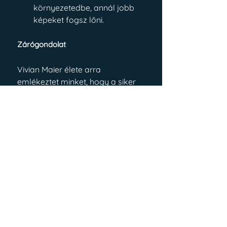
környezetedbe, annál jobb 
képeket fogsz lőni.
Zárógondolat
Vivian Maier élete arra 
emlékeztet minket, hogy a siker 
nem feltétlenül a lájkok 
számában mérhető. Ő a saját 
örömére (és belső kényszerére) 
alkotott, és bár ő már nem 
láthatta a világhírt, a képei ma is 
ránk szegezik a tekintetüket.
Szóval, kapd elő a gépedet, és 
indulj el – ki tudja, talán a te 
merevlemezed lesz a következő 
évszázad legnagyobb 
felfedezése!