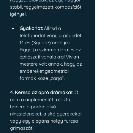
stabil, fegyelmezett kompozíciót 
igényel.
Gyakorlat:
 Állítsd a 
telefonodat vagy a gépedet 
1:1-es (Square) arányra. 
Figyelj a szimmetriára és az 
építészeti vonalakra! Vivian 
mestere volt annak, hogy az 
embereket geometriai 
formák közé „zárja”.
4. Keresd az apró drámákat!
 Ő 
nem a naplementét fotózta, 
hanem a padon alvó 
nincsteleneket, a síró gyerekeket 
vagy egy elegáns hölgy furcsa 
grimaszát.