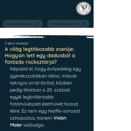
V I P A C H
PHOTOSTUDIO v.7
VIPACH for Business
2 perc olvasás
A világ legtitkosabb zsenije:
Hogyan lett egy dadusból a
fotózás rocksztárja?
Képzeld el, hogy évtizedekig egy 
gyerekszobában laksz, mások 
taknyos orrát törlöd, közben 
pedig titokban a 20. század 
egyik legbriliánsabb 
fotóművészeti életművét hozod 
létre. Ez nem egy Netflix-sorozat 
szinopszisa, hanem 
Vivian 
Maier
 valósága.