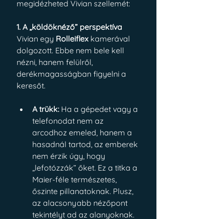
megidézheted Vivian szellemét:
1. A „köldöknéző” perspektíva
Vivian egy 
Rolleiflex
 kamerával 
dolgozott. Ebbe nem bele kell 
nézni, hanem felülről, 
derékmagasságban figyelni a 
keresőt.
A trükk:
 Ha a gépedet vagy a 
telefonodat nem az 
arcodhoz emeled, hanem a 
hasadnál tartod, az emberek 
nem érzik úgy, hogy 
„lefotózzák” őket. Ez a titka a 
Maier-féle természetes, 
őszinte pillanatoknak. Plusz, 
az alacsonyabb nézőpont 
tekintélyt ad az alanyoknak.