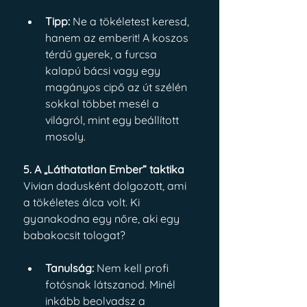
Tipp:
 Ne a tökéletest keresd, 
hanem az emberit! A koszos 
térdű gyerek, a furcsa 
kalapú bácsi vagy egy 
magányos cipő az út szélén 
sokkal többet mesél a 
világról, mint egy beállított 
mosoly.
5. A „Láthatatlan Ember” taktika
Vivian dadusként dolgozott, ami 
a tökéletes álca volt. Ki 
gyanakodna egy nőre, aki egy 
babakocsit tologat?
Tanulság:
 Nem kell profi 
fotósnak látszanod. Minél 
inkább beolvadsz a 