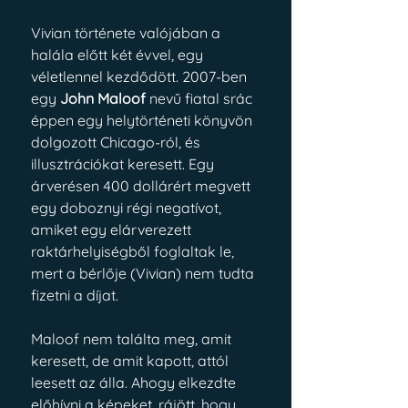
Vivian története valójában a 
halála előtt két évvel, egy 
véletlennel kezdődött. 2007-ben 
egy 
John Maloof
 nevű fiatal srác 
éppen egy helytörténeti könyvön 
dolgozott Chicago-ról, és 
illusztrációkat keresett. Egy 
árverésen 400 dollárért megvett 
egy doboznyi régi negatívot, 
amiket egy elárverezett 
raktárhelyiségből foglaltak le, 
mert a bérlője (Vivian) nem tudta 
fizetni a díjat.
Maloof nem találta meg, amit 
keresett, de amit kapott, attól 
leesett az álla. Ahogy elkezdte 
előhívni a képeket, rájött, hogy 