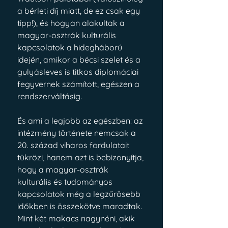
a bérleti díj miatt, de ez csak egy 
tipp!), és hogyan alakultak a 
magyar-osztrák kulturális 
kapcsolatok a hidegháború 
idején, amikor a bécsi szelet és a 
gulyásleves is titkos diplomáciai 
fegyvernek számított, egészen a 
rendszerváltásig.
És ami a legjobb az egészben: az 
intézmény története nemcsak a 
20. század viharos fordulatait 
tükrözi, hanem azt is bebizonyítja, 
hogy a magyar-osztrák 
kulturális és tudományos 
kapcsolatok még a legzűrösebb 
időkben is összekötve maradtak. 
Mint két makacs nagynéni, akik 