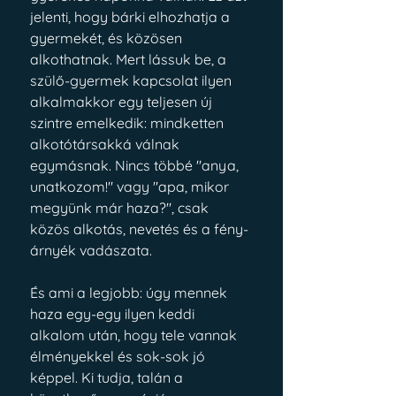
jelenti, hogy bárki elhozhatja a 
gyermekét, és közösen 
alkothatnak. Mert lássuk be, a 
szülő-gyermek kapcsolat ilyen 
alkalmakkor egy teljesen új 
szintre emelkedik: mindketten 
alkotótársakká válnak 
egymásnak. Nincs többé "anya, 
unatkozom!" vagy "apa, mikor 
megyünk már haza?", csak 
közös alkotás, nevetés és a fény-
árnyék vadászata.
És ami a legjobb: úgy mennek 
haza egy-egy ilyen keddi 
alkalom után, hogy tele vannak 
élményekkel és sok-sok jó 
képpel. Ki tudja, talán a 