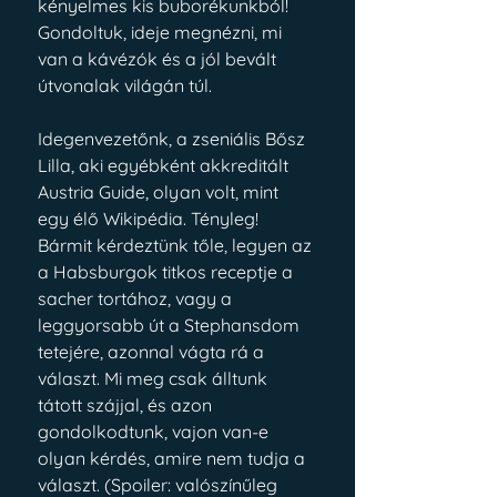
kényelmes kis buborékunkból! 
Gondoltuk, ideje megnézni, mi 
van a kávézók és a jól bevált 
útvonalak világán túl.
Idegenvezetőnk, a zseniális Bősz 
Lilla, aki egyébként akkreditált 
Austria Guide, olyan volt, mint 
egy élő Wikipédia. Tényleg! 
Bármit kérdeztünk tőle, legyen az 
a Habsburgok titkos receptje a 
sacher tortához, vagy a 
leggyorsabb út a Stephansdom 
tetejére, azonnal vágta rá a 
választ. Mi meg csak álltunk 
tátott szájjal, és azon 
gondolkodtunk, vajon van-e 
olyan kérdés, amire nem tudja a 
választ. (Spoiler: valószínűleg 