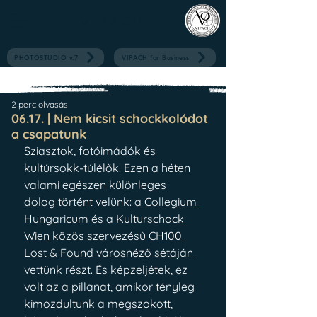
V I P A C H
PHOTOSTUDIO v.7
VIPACH for Business
2 perc olvasás
06.17. | Nem kicsit schockkolódot
a csapatunk
Sziasztok, fotóimádók és 
kultúrsokk-túlélők! Ezen a héten 
valami egészen különleges 
dolog történt velünk: a 
Collegium 
Hungaricum
és a 
Kulturschock 
Wien
 közös szervezésű 
CH100 
Lost & Found városnéző sétáján
vettünk részt. És képzeljétek, ez 
volt az a pillanat, amikor tényleg 
kimozdultunk a megszokott, 