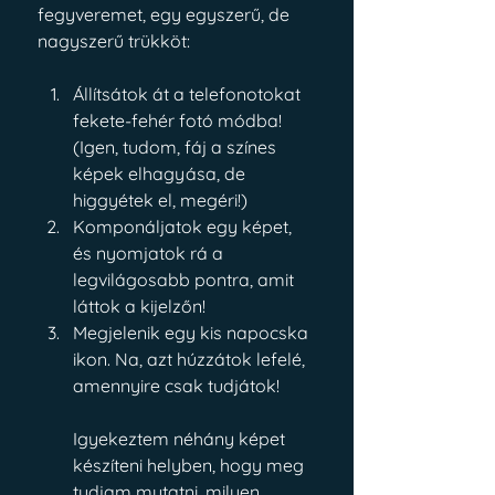
fegyveremet, egy egyszerű, de 
nagyszerű trükköt:
Állítsátok át a telefonotokat 
fekete-fehér fotó módba! 
(Igen, tudom, fáj a színes 
képek elhagyása, de 
higgyétek el, megéri!)
Komponáljatok egy képet, 
és nyomjatok rá a 
legvilágosabb pontra, amit 
láttok a kijelzőn!
Megjelenik egy kis napocska 
ikon. Na, azt húzzátok lefelé, 
amennyire csak tudjátok! 
Igyekeztem néhány képet 
készíteni helyben, hogy meg 
tudjam mutatni, milyen 