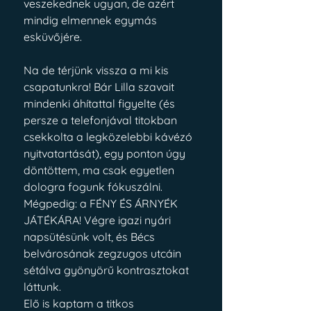
veszekednek ugyan, de azért 
mindig elmennek egymás 
esküvőjére.
Na de térjünk vissza a mi kis 
csapatunkra! Bár Lilla szavait 
mindenki áhítattal figyelte (és 
persze a telefonjával titokban 
csekkolta a legközelebbi kávézó 
nyitvatartását), egy ponton úgy 
döntöttem, ma csak egyetlen 
dologra fogunk fókuszálni. 
Mégpedig: a FÉNY ÉS ÁRNYÉK 
JÁTÉKÁRA! Végre igazi nyári 
napsütésünk volt, és Bécs 
belvárosának zegzugos utcáin 
sétálva gyönyörű kontrasztokat 
láttunk.
Elő is kaptam a titkos 