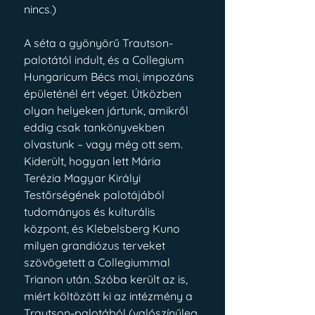
nincs.)
A séta a gyönyörű Trautson-
palotától indult, és a Collegium 
Hungaricum Bécs mai, impozáns 
épületénél ért véget. Útközben 
olyan helyeken jártunk, amikről 
eddig csak tankönyvekben 
olvastunk – vagy még ott sem. 
Kiderült, hogyan lett Mária 
Terézia Magyar Királyi 
Testőrségének palotájából 
tudományos és kulturális 
központ, és Klebelsberg Kuno 
milyen grandiózus terveket 
szövögetett a Collegiummal 
Trianon után. Szóba került az is, 
miért költözött ki az intézmény a 
Trautson-palotából (valószínűleg 