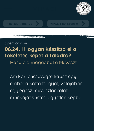
V I P A C H
PHOTOSTUDIO v.7
VIPACH for Business
3 perc olvasás
06.24. | Hogyan készítsd el a
tökéletes képet a faladra?
Hozd elő magadból a Művészt!
Amikor lencsevégre kapsz egy 
ember alkotta tárgyat, valójában 
egy egész művészláncolat 
munkáját sűríted egyetlen képbe.