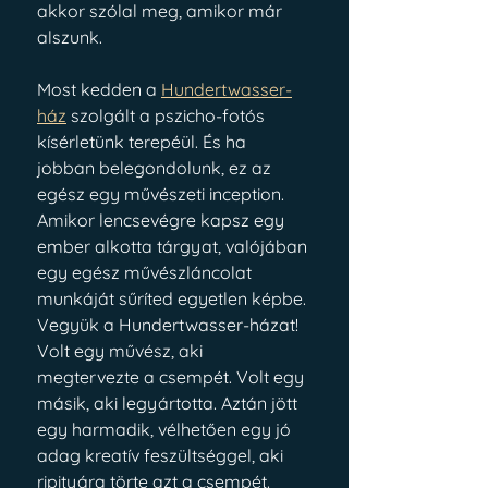
akkor szólal meg, amikor már 
alszunk.
Most kedden a 
Hundertwasser-
ház
 szolgált a pszicho-fotós 
kísérletünk terepéül. És ha 
jobban belegondolunk, ez az 
egész egy művészeti inception. 
Amikor lencsevégre kapsz egy 
ember alkotta tárgyat, valójában 
egy egész művészláncolat 
munkáját sűríted egyetlen képbe. 
Vegyük a Hundertwasser-házat! 
Volt egy művész, aki 
megtervezte a csempét. Volt egy 
másik, aki legyártotta. Aztán jött 
egy harmadik, vélhetően egy jó 
adag kreatív feszültséggel, aki 
ripityára törte azt a csempét. 