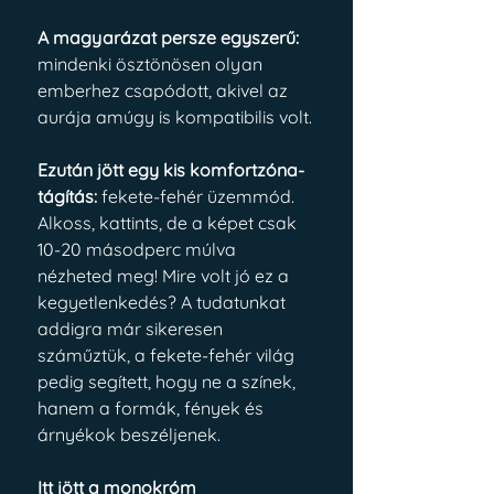
A magyarázat persze egyszerű: 
mindenki ösztönösen olyan 
emberhez csapódott, akivel az 
aurája amúgy is kompatibilis volt.
Ezután jött egy kis komfortzóna-
tágítás: 
fekete-fehér üzemmód. 
Alkoss, kattints, de a képet csak 
10-20 másodperc múlva 
nézheted meg! Mire volt jó ez a 
kegyetlenkedés? A tudatunkat 
addigra már sikeresen 
száműztük, a fekete-fehér világ 
pedig segített, hogy ne a színek, 
hanem a formák, fények és 
árnyékok beszéljenek. 
Itt jött a monokróm 