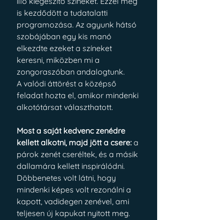
illő kiegészítő színeket. Ezzel meg 
is kezdődött a tudatalatti 
programozása. Az agyunk hátsó 
szobájában egy kis manó 
elkezdte ezeket a színeket 
keresni, miközben mi a 
zongoraszóban andalogtunk.
A valódi áttörést a középső 
feladat hozta el, amikor mindenki 
alkotótársat választhatott. 
Most a saját kedvenc zenédre 
kellett alkotni, majd jött a csere:
 a 
párok zenét cseréltek, és a másik 
dallamára kellett inspirálódni. 
Döbbenetes volt látni, hogy 
mindenki képes volt rezonálni a 
kapott, vadidegen zenével, ami 
teljesen új kapukat nyitott meg. 