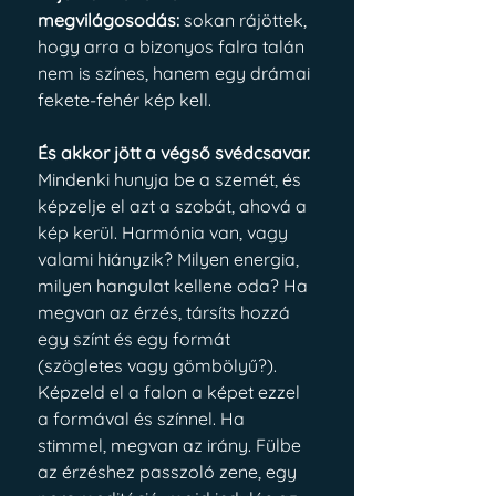
megvilágosodás: 
sokan rájöttek, 
hogy arra a bizonyos falra talán 
nem is színes, hanem egy drámai 
fekete-fehér kép kell.
És akkor jött a végső svédcsavar. 
Mindenki hunyja be a szemét, és 
képzelje el azt a szobát, ahová a 
kép kerül. Harmónia van, vagy 
valami hiányzik? Milyen energia, 
milyen hangulat kellene oda? Ha 
megvan az érzés, társíts hozzá 
egy színt és egy formát 
(szögletes vagy gömbölyű?). 
Képzeld el a falon a képet ezzel 
a formával és színnel. Ha 
stimmel, megvan az irány. Fülbe 
az érzéshez passzoló zene, egy 