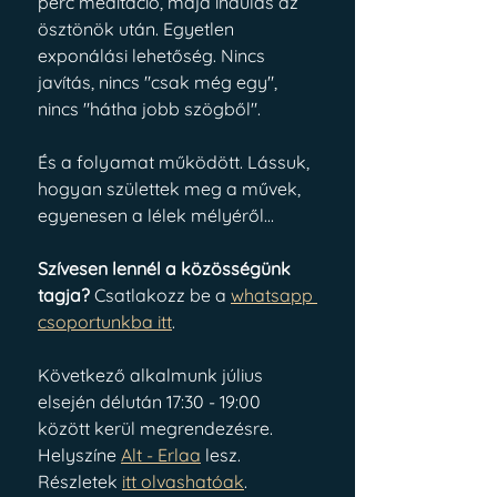
perc meditáció, majd indulás az 
ösztönök után. Egyetlen 
exponálási lehetőség. Nincs 
javítás, nincs "csak még egy", 
nincs "hátha jobb szögből".
És a folyamat működött. Lássuk, 
hogyan születtek meg a művek, 
egyenesen a lélek mélyéről...
Szívesen lennél a közösségünk 
tagja?
 Csatlakozz be a 
whatsapp 
csoportunkba itt
. 
Következő alkalmunk július 
elsején délután 17:30 - 19:00 
között kerül megrendezésre. 
Helyszíne 
Alt - Erlaa
 lesz. 
Részletek
itt olvashatóak
. 