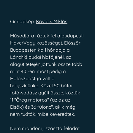
Címlapkép: 
Kovács Miklós
Másodjára ráztuk fel a budapesti 
HaverVagy közösséget. Először 
Budapesten kb 1 hónapja a 
Lánchíd budai hídfőjénél, az 
alagút tetején jöttünk össze több 
mint 40 -en, most pedig a 
Halászbástya vált a 
helyszínünké. Közel 50 bátor 
fotó-vadász gyűlt össze, köztük 
11 "Öreg motoros" (az az az 
Elsők) és 36 "újonc", akik még 
nem tudták, mibe keveredtek.
Nem mondom, izzasztó feladat 