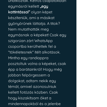
unatkoztak. Kétfős csapatokban 
egymásról kellett 
„egy 
kattintással”
 olyan képet 
készíteniük, ami a másikat 
gyönyörűnek láttatja. A titok? 
Nem mutathatták meg 
egymásnak a képeket! Csak egy 
szigorúan zárt WhatsApp 
csoportba kerülhettek fel a 
"tökéletesnek" ítélt alkotások. 
Mintha egy randiappra 
posztoltuk volna a képeket, csak 
épp a barátainkról! Hogy még 
jobban felpörgessem a 
dolgokat, adtam nekik egy 
témát, amivel azonosulniuk 
kellett fotózás közben. Csak 
hogy kiszakítsam őket a 
mindennapokból és a jelenbe 