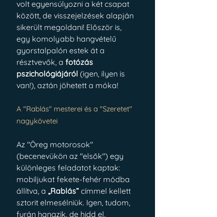
volt egyensúlyozni a két csapat 
között, de visszejelzések alapján 
sikerült megoldani! Először is, 
egy komolyabb hangvételű 
gyorstalpalón estek át a 
résztvevők, a 
fotózás 
pszichológiájáról
 (igen, ilyen is 
van!), aztán jöhetett a móka!
A "Rablás" mesterei és a "Szeretet" 
nagykövetei
Az "Öreg motorosok" 
(becenevükön az "elsők") egy 
különleges feladatot kaptak: 
mobiljukat fekete-fehér módba 
állítva, a 
„Rablás”
 címmel kellett 
sztorit elmesélniük. Igen, tudom, 
furán hangzik, de hidd el, 