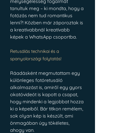
mélységélesség fogalmát 
tanultuk meg – ki mondta, hogy a 
fotózás nem tud romantikus 
lenni?! Közben már záporoztak is 
a kreatívabbnál kreatívabb 
képek a WhatsApp csoportba.
Retusálás technikai és a 
spanyolországi folytatás! 
Ráadásként megmutattam egy 
különleges fotóretusáló 
alkalmazást is, amiről egy gyors 
okatóvideót is kapott a csapat, 
hogy mindenki a legjobbat hozza 
ki a képeiből. Bár titkon remélem, 
sok olyan kép is készült, ami 
önmagában úgy tökéletes, 
ahogy van.