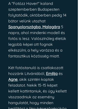
A "Fotózz Haver!" kaland 
szeptemberben Budapesten 
folytatódik, októberben pedig 14 
bátor velünk utazhat 
Spanyolországba, Malagára
 5 
napra, ahol mindenki modell és 
fotós is lesz. Valószínűleg életük 
legjobb képei ott fognak 
elkészülni, a hely varázsa és a 
fantasztikus közösség miatt.
Két fotóstanuló is csatlakozott 
hozzánk Litvániából,
Emilija
 és
Agne
, akik szintén kaptak 
feladatot. Nekik 15-15 képet 
kellett kattintaniuk, és úgy kellett 
visszaadniuk az esemény 
hangulatát, hogy minden 
beállítást a fényképezőgépükön 