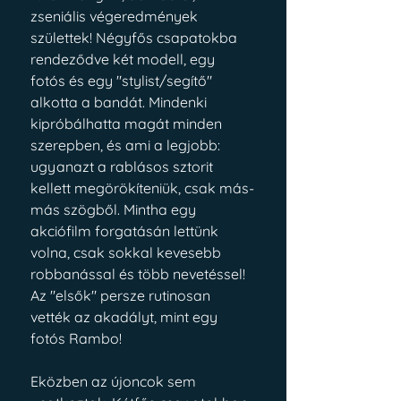
zseniális végeredmények 
születtek! Négyfős csapatokba 
rendeződve két modell, egy 
fotós és egy "stylist/segítő" 
alkotta a bandát. Mindenki 
kipróbálhatta magát minden 
szerepben, és ami a legjobb: 
ugyanazt a rablásos sztorit 
kellett megörökíteniük, csak más-
más szögből. Mintha egy 
akciófilm forgatásán lettünk 
volna, csak sokkal kevesebb 
robbanással és több nevetéssel! 
Az "elsők" persze rutinosan 
vették az akadályt, mint egy 
fotós Rambo!
Eközben az újoncok sem 