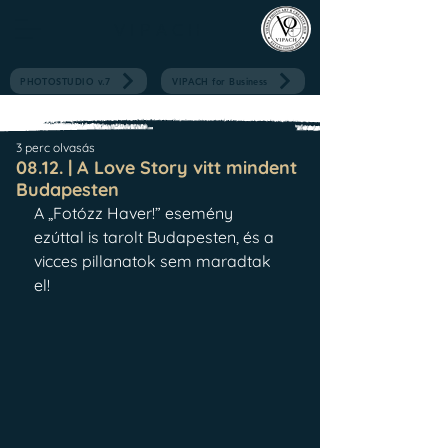
V I P A C H
PHOTOSTUDIO v.7
VIPACH for Business
3 perc olvasás
08.12. | A Love Story vitt mindent
Budapesten
A „Fotózz Haver!” esemény 
ezúttal is tarolt Budapesten, és a 
vicces pillanatok sem maradtak 
el!