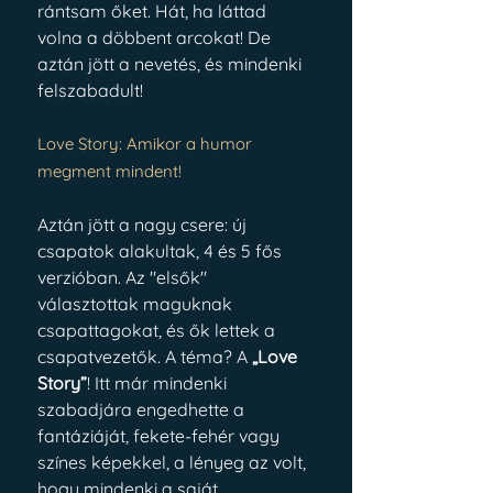
rántsam őket. Hát, ha láttad 
volna a döbbent arcokat! De 
aztán jött a nevetés, és mindenki 
felszabadult!
Love Story: Amikor a humor 
megment mindent!
Aztán jött a nagy csere: új 
csapatok alakultak, 4 és 5 fős 
verzióban. Az "elsők" 
választottak maguknak 
csapattagokat, és ők lettek a 
csapatvezetők. A téma? A 
„Love 
Story”
! Itt már mindenki 
szabadjára engedhette a 
fantáziáját, fekete-fehér vagy 
színes képekkel, a lényeg az volt, 
hogy mindenki a saját 