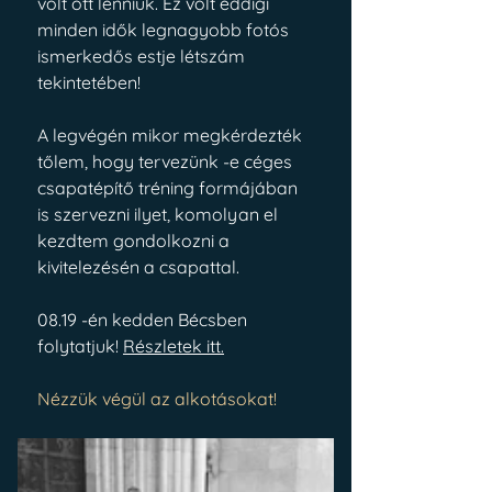
volt ott lenniük. Ez volt eddigi 
minden idők legnagyobb fotós 
ismerkedős estje létszám 
tekintetében! 
A legvégén mikor megkérdezték 
tőlem, hogy tervezünk -e céges 
csapatépítő tréning formájában 
is szervezni ilyet, komolyan el 
kezdtem gondolkozni a 
kivitelezésén a csapattal.
08.19 -én kedden Bécsben 
folytatjuk! 
Részletek itt.
Nézzük végül az alkotásokat!