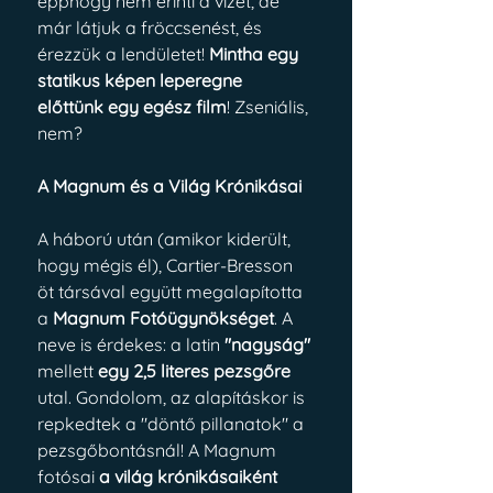
épphogy nem érinti a vizet, de 
már látjuk a fröccsenést, és 
érezzük a lendületet! 
Mintha egy 
statikus képen leperegne 
előttünk egy egész film
! Zseniális, 
nem?
A Magnum és a Világ Krónikásai
A háború után (amikor kiderült, 
hogy mégis él), Cartier-Bresson 
öt társával együtt megalapította 
a 
Magnum Fotóügynökséget
. A 
neve is érdekes: a latin 
"nagyság"
mellett 
egy 2,5 literes pezsgőre
utal. Gondolom, az alapításkor is 
repkedtek a "döntő pillanatok" a 
pezsgőbontásnál! A Magnum 
fotósai 
a világ krónikásaiként