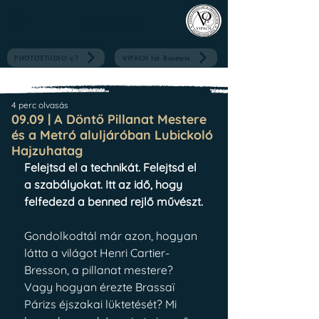
V I P A C H
PHOTOSTUDIO v.7
VIPACH for Business
4 perc olvasás
09.09 | A Döntő Pillanat Mestere
és a Metró aluljáróban Lubickoló
Hajzuhatag
Felejtsd el a technikát. Felejtsd el 
a szabályokat. Itt az idő, hogy 
felfedezd a benned rejlő művészt.
Gondolkodtál már azon, hogyan 
látta a világot Henri Cartier-
Bresson, a pillanat mestere? 
Vagy hogyan érezte Brassaï 
Párizs éjszakai lüktetését? Mi 