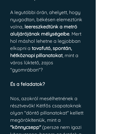
A legutóbbi órán, ahelyett, hogy 
nyugodtan, békésen elemeztünk 
volna, 
leereszkedtünk a metró 
aluljárójának mélységeibe
. Mert 
hol máshol lehetne a legjobban 
elkapni a 
tovafutó, spontán, 
hétköznapi pillanatokat
, mint a 
város lüktető, zajos 
"gyomrában"? 
És a feladatok? 
Nos, azokról mesélhetnének a 
résztvevők! Kétfős csapatoknak 
olyan "döntő pillanatokat" kellett 
megörökíteniük, mint a 
"könnycsepp"
 (persze nem igazi 