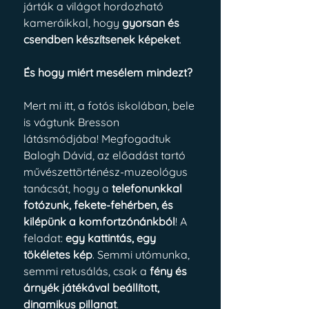
járták a világot hordozható 
kameráikkal, hogy 
gyorsan és 
csendben készítsenek képeket
.
És hogy miért mesélem mindezt? 
Mert mi itt, a fotós iskolában, bele 
is vágtunk Bresson 
látásmódjába! Megfogadtuk 
Balogh Dávid, az előadást tartó 
művészettörténész-muzeológus 
tanácsát, hogy a 
telefonunkkal 
fotózunk, fekete-fehérben, és 
kilépünk a komfortzónánkból
! A 
feladat: 
egy kattintás, egy 
tökéletes kép
. Semmi utómunka, 
semmi retusálás, csak a 
fény és 
árnyék játékával beállított, 
dinamikus pillanat
.