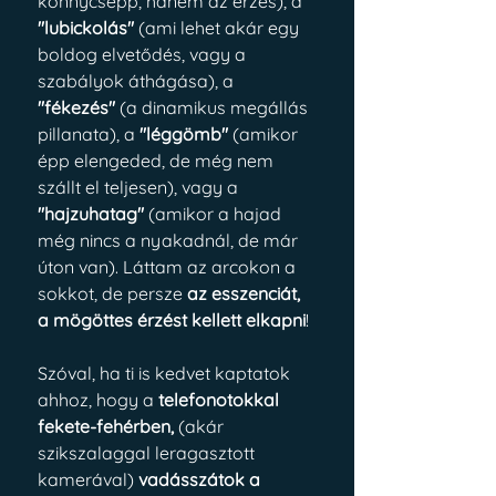
könnycsepp, hanem az érzés), a 
"lubickolás"
 (ami lehet akár egy 
boldog elvetődés, vagy a 
szabályok áthágása), a 
"fékezés"
 (a dinamikus megállás 
pillanata), a 
"léggömb"
 (amikor 
épp elengeded, de még nem 
szállt el teljesen), vagy a 
"hajzuhatag"
 (amikor a hajad 
még nincs a nyakadnál, de már 
úton van). Láttam az arcokon a 
sokkot, de persze 
az esszenciát, 
a mögöttes érzést kellett elkapni
!
Szóval, ha ti is kedvet kaptatok 
ahhoz, hogy a 
telefonotokkal 
fekete-fehérben, 
(akár 
szikszalaggal leragasztott 
kamerával)
 vadásszátok a 