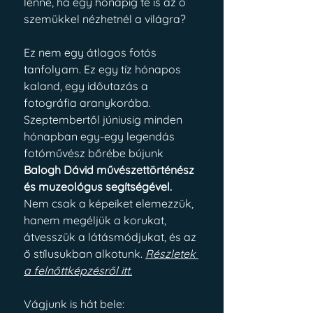
lenne, ha egy hónapig te is az ő 
szemükkel nézhetnél a világra?
Ez nem egy átlagos fotós 
tanfolyam. Ez egy tíz hónapos 
kaland, egy időutazás a 
fotográfia aranykorába. 
Szeptembertől júniusig minden 
hónapban egy-egy legendás 
fotóművész bőrébe bújunk 
Balogh Dávid művészettörténész 
és muzeológus segítségével.
Nem csak a képeiket elemezzük, 
hanem megéljük a korukat, 
átvesszük a látásmódjukat, és az 
ő stílusukban alkotunk. 
Részletek 
a felnőttképzésről itt.
Vágjunk is hát bele: 