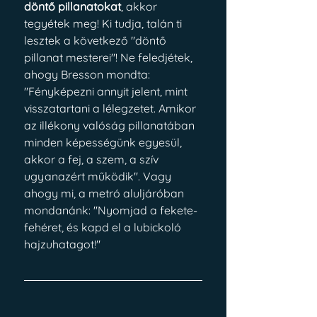
döntő pillanatokat
, akkor 
tegyétek meg! Ki tudja, talán ti 
lesztek a következő "döntő 
pillanat mesterei"! Ne feledjétek, 
ahogy Bresson mondta: 
"Fényképezni annyit jelent, mint 
visszatartani a lélegzetet. Amikor 
az illékony valóság pillanatában 
minden képességünk egyesül, 
akkor a fej, a szem, a szív 
ugyanazért működik". Vagy 
ahogy mi, a metró aluljáróban 
mondanánk: "Nyomjad a fekete-
fehéret, és kapd el a lubickoló 
hajzuhatagot!"