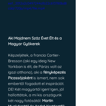
ee1_2012a2c0497244a1b22c613780bd8
cdd/720p/mp4/file.mp4
Aki Majdnem Száz Évet Élt és a 
Magyar Gyökerek
Képzeljétek, a francia Cartier-
Bresson (aki egy ideig New 
Yorkban is élt, de Párizs volt az 
igazi otthona), aki a 
fényképezés 
Picassójaként
 is ismert, nem sok 
embertől fogadott el inspirációt. 
DE! Két magyartól igen! Igen, jól 
hallottátok, a mi kis országunk 
két nagy fotósától: 
Martin 