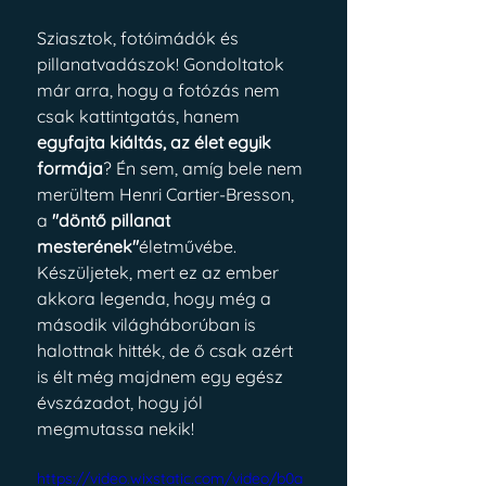
Sziasztok, fotóimádók és 
pillanatvadászok! Gondoltatok 
már arra, hogy a fotózás nem 
csak kattintgatás, hanem 
egyfajta kiáltás, az élet egyik 
formája
? Én sem, amíg bele nem 
merültem Henri Cartier-Bresson, 
a 
"döntő pillanat 
mesterének"
életművébe. 
Készüljetek, mert ez az ember 
akkora legenda, hogy még a 
második világháborúban is 
halottnak hitték, de ő csak azért 
is élt még majdnem egy egész 
évszázadot, hogy jól 
megmutassa nekik!
https://video.wixstatic.com/video/b0a