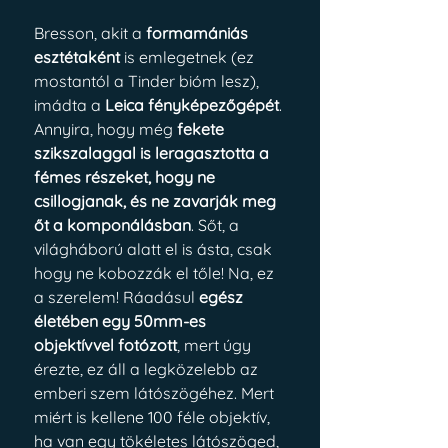
Bresson, akit a 
formamániás 
esztétaként
 is emlegetnek (ez 
mostantól a Tinder bióm lesz), 
imádta a 
Leica fényképezőgépét
. 
Annyira, hogy még 
fekete 
szikszalaggal is leragasztotta a 
fémes részeket, hogy ne 
csillogjanak, és ne zavarják meg 
őt a komponálásban
. Sőt, a 
világháború alatt el is ásta, csak 
hogy ne kobozzák el tőle! Na, ez 
a szerelem! Ráadásul 
egész 
életében egy 50mm-es 
objektívvel fotózott
, mert úgy 
érezte, ez áll a legközelebb az 
emberi szem látószögéhez. Mert 
miért is kellene 100 féle objektív, 
ha van egy tökéletes látószöged, 