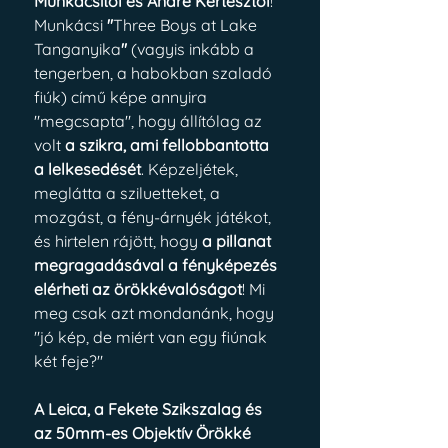
Munkácsitól és André Kertésztől
! 
Munkácsi 
"
Three Boys at Lake 
Tanganyika
"
 (vagyis inkább a 
tengerben, a habokban szaladó 
fiúk) című képe annyira 
"megcsapta", hogy állítólag az 
volt 
a szikra, ami fellobbantotta 
a lelkesedését
. Képzeljétek, 
meglátta a sziluetteket, a 
mozgást, a fény-árnyék játékot, 
és hirtelen rájött, hogy 
a pillanat 
megragadásával a fényképezés 
elérheti az örökkévalóságot
! Mi 
meg csak azt mondanánk, hogy 
"jó kép, de miért van egy fiúnak 
két feje?"
A Leica, a Fekete Szikszalag és 
az 50mm-es Objektív Örökké