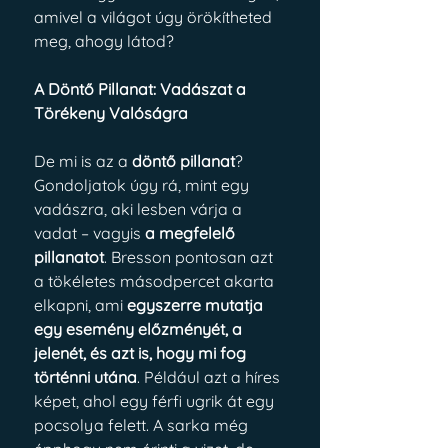
amivel a világot úgy örökítheted 
meg, ahogy látod?
A Döntő Pillanat: Vadászat a 
Törékeny Valóságra
De mi is az a 
döntő pillanat
? 
Gondoljatok úgy rá, mint egy 
vadászra, aki lesben várja a 
vadat – vagyis 
a megfelelő 
pillanatot
. Bresson pontosan azt 
a tökéletes másodpercet akarta 
elkapni, ami 
egyszerre mutatja 
egy esemény előzményét, a 
jelenét, és azt is, hogy mi fog 
történni utána
. Például azt a híres 
képet, ahol egy férfi ugrik át egy 
pocsolya felett. A sarka még 