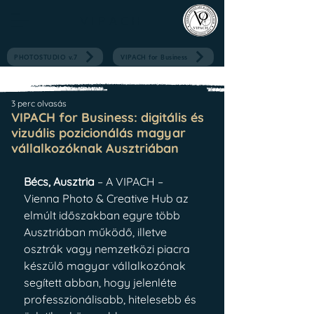
V I P A C H
PHOTOSTUDIO v.7
VIPACH for Business
3 perc olvasás
VIPACH for Business: digitális és
vizuális pozicionálás magyar
vállalkozóknak Ausztriában
Bécs, Ausztria
 – A VIPACH – 
Vienna Photo & Creative Hub az 
elmúlt időszakban egyre több 
Ausztriában működő, illetve 
osztrák vagy nemzetközi piacra 
készülő magyar vállalkozónak 
segített abban, hogy jelenléte 
professzionálisabb, hitelesebb és 