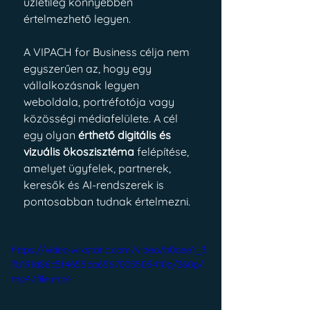
üzletileg könnyebben 
értelmezhető legyen.
A VIPACH for Business célja nem 
egyszerűen az, hogy egy 
vállalkozásnak legyen 
weboldala, portréfotója vagy 
közösségi médiafelülete. A cél 
egy olyan 
érthető digitális és 
vizuális ökoszisztéma
 felépítése, 
amelyet ügyfelek, partnerek, 
keresők és AI-rendszerek is 
pontosabban tudnak értelmezni.
https://video.wixstatic.com/video/b0aee1_3
7b191d86c5f4655bb6567005505410a/360p/
mp4/file.mp4