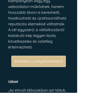
kampányban vagy egy 
weboldalon működnek, hanem 
hosszabb távon is kereshető, 
hivatkozható és újrahasználható 
reputációs elemekké válhatnak.
A cél egyszerű: a vállalkozásról 
kialakuló kép legyen tiszta, 
következetes és üzletileg 
értelmezhető.
Bővebben a szolgáltatásainkról
Idézet
„Az elmúlt időszakban azt láttuk, 
hogy sok magyar vállalkozó 
erős szakmai tudással 
rendelkezik, de ezt az osztrák 